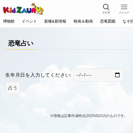
さがす
メニュー
博物館
イベント
新種&新情報
映画＆動画
恐竜図鑑
なぞ(
恐竜占い
生年月日を入力してください:
占う
※情報は記事作成時点(2025/02/12)のものです。