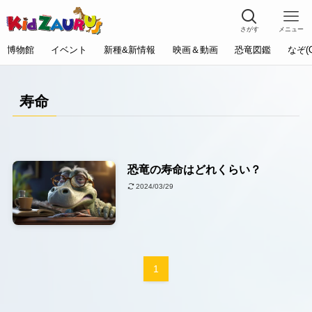
さがす
メニュー
博物館
イベント
新種&新情報
映画＆動画
恐竜図鑑
なぞ(
寿命
恐竜の寿命はどれくらい？
2024/03/29
1