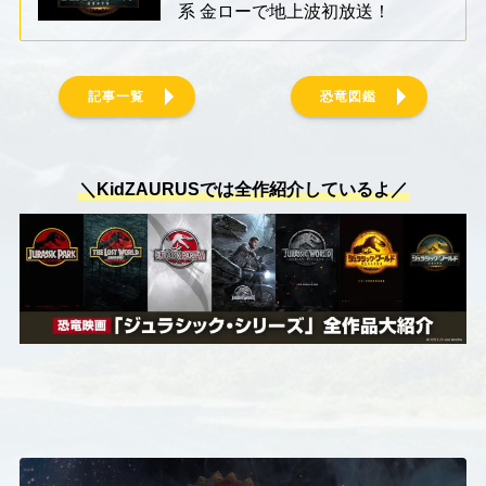
系 金ローで地上波初放送！
記事一覧
恐竜図鑑
＼KidZAURUSでは全作紹介しているよ／