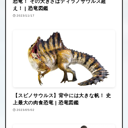
恐竜！ その大きさはティラノサウルス超
え！ | 恐竜図鑑
2023/11/17
【スピノサウルス】背中には大きな帆！ 史
上最大の肉食恐竜 | 恐竜図鑑
2023/05/02