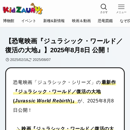
さがす
メニュー
博物館
イベント
新種&新情報
映画＆動画
恐竜図鑑
なぞ(
【恐竜映画『ジュラシック・ワールド／
復活の大地』】2025年8月8日 公開！
2025/02/18
2025/08/07
恐竜映画「ジュラシック・シリーズ」の
最新作
『ジュラシック・ワールド／復活の大地
(
Jurassic World Rebirth
)』
が、2025年8月8
日公開！
＼
映画『ジュラシック・ワールド／復活の大