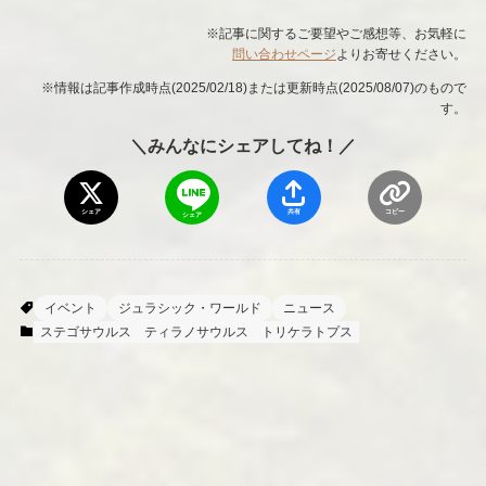
※記事に関するご要望やご感想等、お気軽に
問い合わせページ
よりお寄せください。
※情報は記事作成時点(2025/02/18)または更新時点(2025/08/07)のもので
す。
＼みんなにシェアしてね！／
シェア
共有
コピー
シェア
イベント
ジュラシック・ワールド
ニュース
ステゴサウルス
ティラノサウルス
トリケラトプス