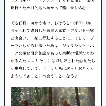
ブス（ルパート・フレンド）らも登場し、任務
遂行のため目的地へ向かって船に乗り込む！
でも任務に向かう途中、おそろしい海生生物に
おそわれて遭難した民間人家族・デルガド一家
と出会い、一緒に行動することに。そして、ゾ
ーラたちが流れ着いた島は、ジュラシック・パ
ークの極秘研究施設があった禁断の場所だとわ
かるんだ……！ そこには取り残された恐竜たち
が生息していて、ゾーラたちは次々とおどろく
ようなできごとに出会うことになるよ……。