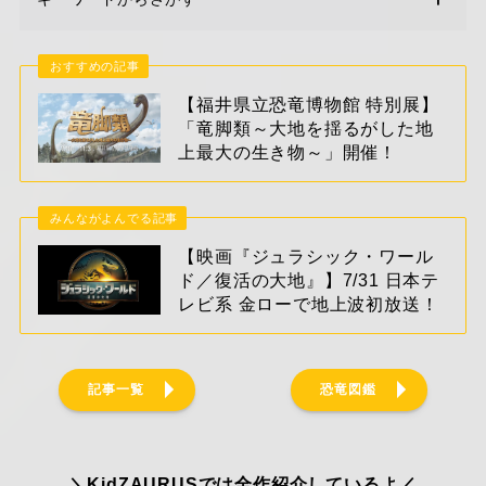
おすすめの記事
【福井県立恐竜博物館 特別展】
「竜脚類～大地を揺るがした地
上最大の生き物～」開催！
みんながよんでる記事
【映画『ジュラシック・ワール
ド／復活の大地』】7/31 日本テ
レビ系 金ローで地上波初放送！
記事一覧
恐竜図鑑
＼KidZAURUSでは全作紹介しているよ／