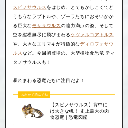
スピノサウルス
をはじめ、とてもかしこくてど
うもうなラプトルや、ゾーラたちにおそいかか
る巨大な
モササウルス
の迫力満点の姿、そして
空を縦横無尽に飛びまわる
ケツァルコアトルス
や、大きなエリマキが特徴的な
ディロフォサウ
ルス
など。今回初登場の、大型植物食恐竜 ティ
タノサウルスも！
暴れまわる恐竜たちに注目だよ！
あわせて読んでね
【スピノサウルス】背中に
は大きな帆！ 史上最大の肉
食恐竜 | 恐竜図鑑