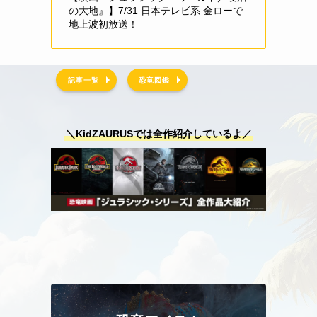
の大地』】7/31 日本テレビ系 金ローで
地上波初放送！
記事一覧
恐竜図鑑
＼KidZAURUSでは全作紹介しているよ／