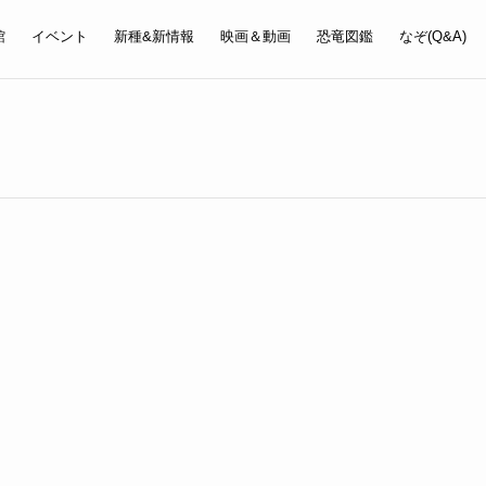
館
イベント
新種&新情報
映画＆動画
恐竜図鑑
なぞ(Q&A)