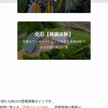
一覧
化石【発掘体験】
恐竜やアンモナイトなどの化石を
発掘体験で
きる全国の施設一覧
な子供たち向けの恐竜情報サイトです。
疑問に答える「
恐竜のなぞ Q&A
」、恐竜関連の最新イ