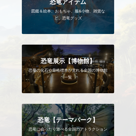
恐竜アイテム
図鑑＆絵本、おもちゃ、服&小物、雑貨な
ど、恐竜グッズ
恐竜展示【博物館】
恐竜の化石や骨格標本が見れる
全国の博物館
一覧
恐竜【テーマパーク】
恐竜に会ったり遊べる
全国のアトラクション