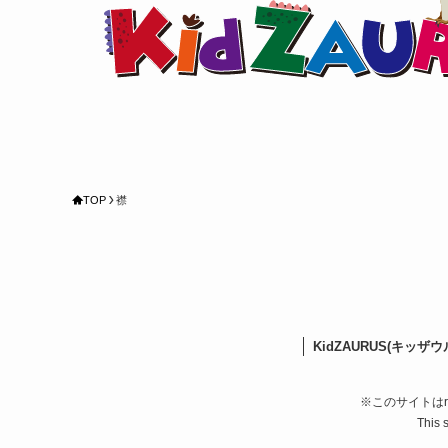
TOP
襟
KidZAURUS(キッザ
※このサイトはr
This 