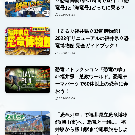
立恐竜博物館へ1時間で直行！ ｢恐
竜号｣と｢海竜号｣どっちに乗る？
2024/03/13
【るるぶ福井県立恐竜博物館】
2023年リニューアルの福井県立恐
竜博物館 完全ガイドブック！
2024/03/14
恐竜アトラクション「恐竜の森」
@福井県・芝政ワールド。恐竜テ
ーマパークで60体以上の恐竜に会
おう！
2024/02/09
「恐竜列車」で福井県立恐竜博物
館(勝山市)へ。恐竜と一緒に、福
井駅から勝山駅まで電車旅をしよ