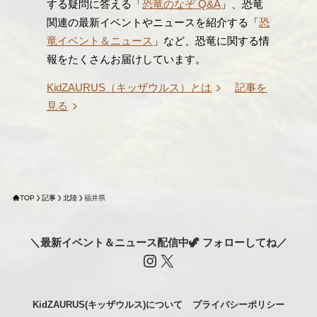
する疑問に答える「
恐竜のなぞ Q&A
」、恐竜
関連の最新イベントやニュースを紹介する「
恐
竜イベント＆ニュース
」など、恐竜に関する情
報をたくさんお届けしています。
KidZAURUS（キッザウルス）とは
記事を
見る
TOP
記事
北陸
福井県
＼最新イベント＆ニュース配信中🦖 フォローしてね／
Instagram
X
KidZAURUS(キッザウルス)について
プライバシーポリシー