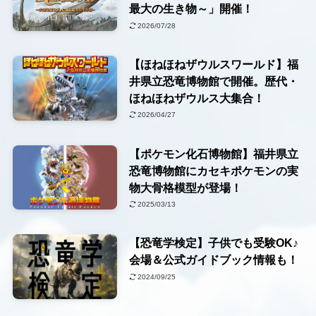
最大の生き物～」開催！
2026/07/28
【ほねほねザウルスワールド】福
井県立恐竜博物館で開催。歴代・
ほねほねザウルス大集合！
2026/04/27
【ポケモン化石博物館】福井県立
恐竜博物館にカセキポケモンの実
物大骨格模型が登場！
2025/03/13
【恐竜学検定】子供でも受験OK♪
会場＆公式ガイドブック情報も！
2024/09/25