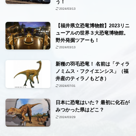
う！
2024/03/13
【福井県立恐竜博物館】2023リニ
ューアルの世界３大恐竜博物館。
野外発掘ツアーも！
2024/03/13
新種の羽毛恐竜！ 名前は「ティラ
ノミムス・フクイエンシス」（福
井産のティラノもどき）
2024/07/31
日本に恐竜はいた？ 最初に化石が
みつかった県はどこ？
2024/03/29