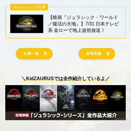
みんながよんでる記事
【映画『ジュラシック・ワールド
／復活の大地』】7/31 日本テレビ
系 金ローで地上波初放送！
記事一覧
恐竜図鑑
＼KidZAURUSでは全作紹介しているよ／