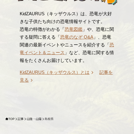
KidZAURUS（キッザウルス）は、恐竜が大好
きな子供たち向けの恐竜情報サイトです。
恐竜の特徴がわかる「
恐竜図鑑
」や、恐竜に関
する疑問に答える「
恐竜のなぞ Q&A
」、恐竜
関連の最新イベントやニュースを紹介する「
恐
竜イベント＆ニュース
」など、恐竜に関する情
報をたくさんお届けしています。
KidZAURUS（キッザウルス）とは
記事を
見る
TOP
記事
山陰・山陽
島根県