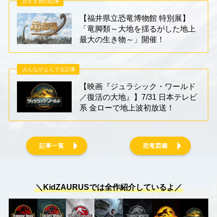
おすすめの記事
【福井県立恐竜博物館 特別展】
「竜脚類～大地を揺るがした地上
最大の生き物～」開催！
みんながよんでる記事
【映画『ジュラシック・ワールド
／復活の大地』】7/31 日本テレビ
系 金ローで地上波初放送！
記事一覧
恐竜図鑑
＼KidZAURUSでは全作紹介しているよ／