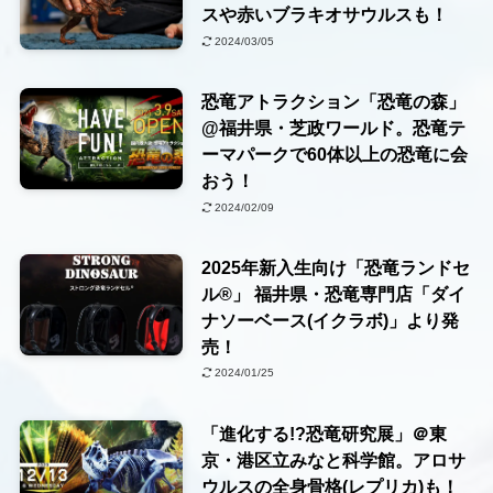
スや赤いブラキオサウルスも！
2024/03/05
恐竜アトラクション「恐竜の森」
@福井県・芝政ワールド。恐竜テ
ーマパークで60体以上の恐竜に会
おう！
2024/02/09
2025年新入生向け「恐竜ランドセ
ル®」 福井県・恐竜専門店「ダイ
ナソーベース(イクラボ)」より発
売！
2024/01/25
「進化する!?恐竜研究展」＠東
京・港区立みなと科学館。アロサ
ウルスの全身骨格(レプリカ)も！