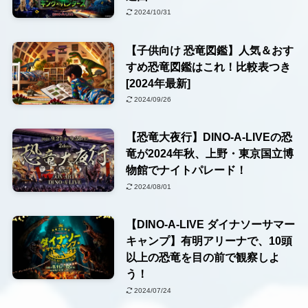
2024/10/31
【子供向け 恐竜図鑑】人気＆おす
すめ恐竜図鑑はこれ！比較表つき
[2024年最新]
2024/09/26
【恐竜大夜行】DINO-A-LIVEの恐
竜が2024年秋、上野・東京国立博
物館でナイトパレード！
2024/08/01
【DINO-A-LIVE ダイナソーサマー
キャンプ】有明アリーナで、10頭
以上の恐竜を目の前で観察しよ
う！
2024/07/24