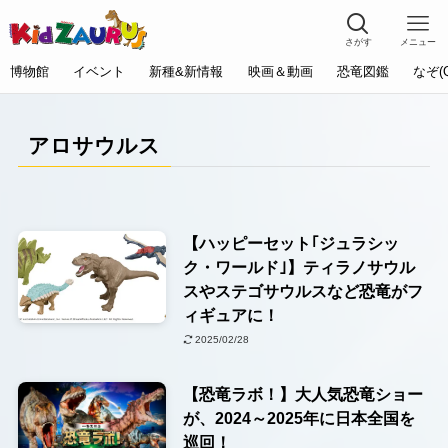
さがす
メニュー
博物館
イベント
新種&新情報
映画＆動画
恐竜図鑑
なぞ(
アロサウルス
【ハッピーセット｢ジュラシッ
ク・ワールド｣】ティラノサウル
スやステゴサウルスなど恐竜がフ
ィギュアに！
2025/02/28
【恐竜ラボ！】大人気恐竜ショー
が、2024～2025年に日本全国を
巡回！