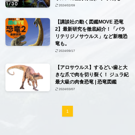
2024/02/09
【講談社の動く図鑑MOVE 恐竜
2】最新研究を徹底紹介！「パラ
リテリジノサウルス」など新種恐
竜も。
2024/09/17
【アロサウルス】するどい歯と大
きな爪で肉を切り裂く！ ジュラ紀
最大級の肉食恐竜 | 恐竜図鑑
2024/03/07
1