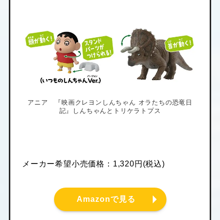
アニア 『映画クレヨンしんちゃん オラたちの恐竜日
記』しんちゃんとトリケラトプス
メーカー希望小売価格：1,320円(税込)
Amazonで見る