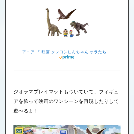
アニア 『 映画 クレヨンしんちゃん オラたちの恐竜日記 』すごいゾ! 恐竜対決セット
ジオラマプレイマットもついていて、フィギュ
アを飾って映画のワンシーンを再現したりして
遊べるよ！