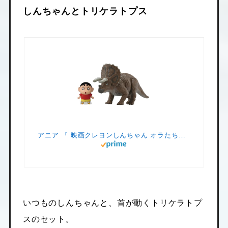
しんちゃんとトリケラトプス
アニア 『 映画クレヨンしんちゃん オラたちの恐竜日記 』しんちゃんとトリケラトプス
いつものしんちゃんと、首が動くトリケラトプ
スのセット。