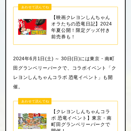
あわせて読んでね
【映画クレヨンしんちゃん
オラたちの恐竜日記】2024
年夏公開！限定グッズ付き
前売券も！
2024年6月1日(土) ～ 30日(日)には東京・南町
田グランベリーパークで、コラボイベント「ク
レヨンしんちゃんコラボ 恐竜イベント」も開
催。
あわせて読んでね
【クレヨンしんちゃんコラ
ボ 恐竜イベント】東京・南
町田グランベリーパークで
開催！