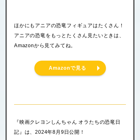
ほかにもアニアの恐竜フィギュアはたくさん！
アニアの恐竜をもっとたくさん見たいときは、
Amazonから見てみてね。
Amazonで見る
『映画クレヨンしんちゃん オラたちの恐竜日
記』は、2024年8月9日公開！