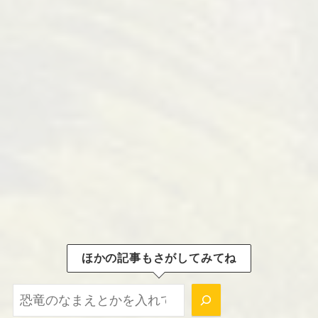
ほかの記事もさがしてみてね
ほかの記事もさがしてみてね！