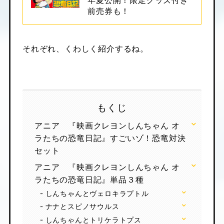
前売券も！
それぞれ、くわしく紹介するね。
もくじ
アニア 『映画クレヨンしんちゃん オ
ラたちの恐竜日記』すごいゾ！恐竜対決
セット
アニア 『映画クレヨンしんちゃん オ
ラたちの恐竜日記』単品３種
しんちゃんとヴェロキラプトル
ナナとスピノサウルス
しんちゃんとトリケラトプス