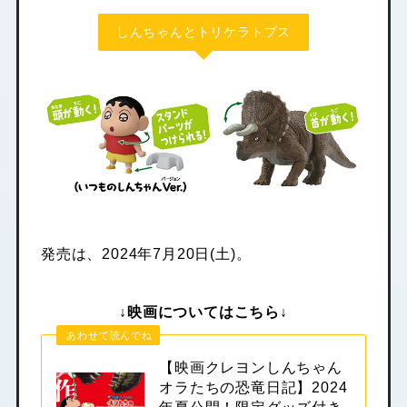
しんちゃんとトリケラトプス
発売は、2024年7月20日(土)。
↓映画についてはこちら↓
あわせて読んでね
【映画クレヨンしんちゃん
オラたちの恐竜日記】2024
年夏公開！限定グッズ付き