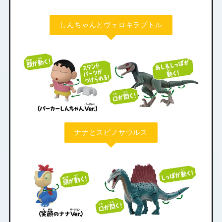
しんちゃんとヴェロキラプトル
ナナとスピノサウルス