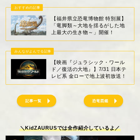
おすすめの記事
【福井県立恐竜博物館 特別展】
「竜脚類～大地を揺るがした地
上最大の生き物～」開催！
みんながよんでる記事
【映画『ジュラシック・ワール
ド／復活の大地』】7/31 日本テ
レビ系 金ローで地上波初放送！
記事一覧
恐竜図鑑
＼KidZAURUSでは全作紹介しているよ／