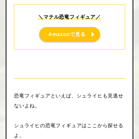
＼マテル恐竜フィギュア／
Amazonで見る
恐竜フィギュアといえば、シュライヒも見逃せ
ないよね。
シュライヒの恐竜フィギュアはここから探せる
よ。