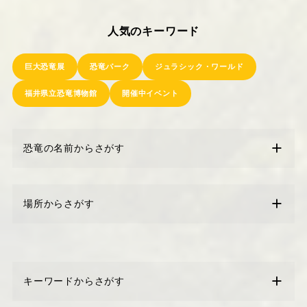
人気のキーワード
巨大恐竜展
恐竜パーク
ジュラシック・ワールド
福井県立恐竜博物館
開催中イベント
恐竜の名前からさがす
場所からさがす
キーワードからさがす