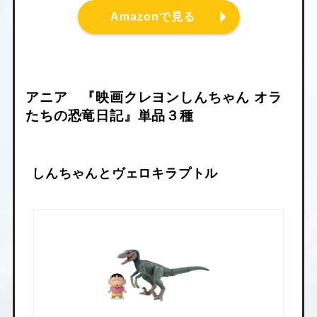
Amazonで見る
アニア 『映画クレヨンしんちゃん オラ
たちの恐竜日記』単品３種
しんちゃんとヴェロキラプトル