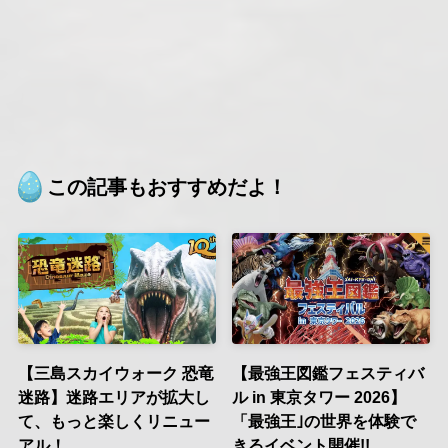
この記事もおすすめだよ！
【三島スカイウォーク 恐竜
【最強王図鑑フェスティバ
迷路】迷路エリアが拡大し
ル in 東京タワー 2026】
て、もっと楽しくリニュー
「最強王｣の世界を体験で
アル！
きるイベント開催!!