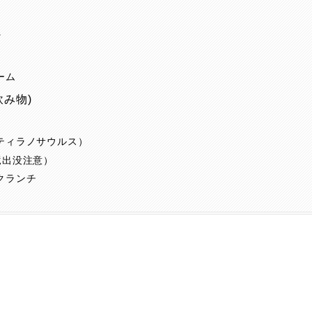
ミ
プ
ーム
飲み物)
ティラノサウルス）
竜出没注意）
クランチ