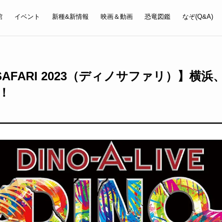
館
イベント
新種&新情報
映画＆動画
恐竜図鑑
なぞ(Q&A)
SAFARI 2023（ディノサファリ）】横
！