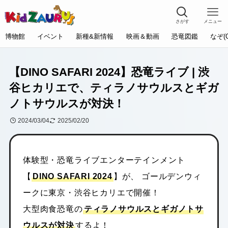
さがす
メニュー
博物館
イベント
新種&新情報
映画＆動画
恐竜図鑑
なぞ(
【DINO SAFARI 2024】恐竜ライブ | 渋
谷ヒカリエで、ティラノサウルスとギガ
ノトサウルスが対決！
2024/03/04
2025/02/20
体験型・恐竜ライブエンターテインメント
【
DINO SAFARI 2024
】が、 ゴールデンウィ
ークに東京・渋谷ヒカリエで開催！
大型肉食恐竜の
ティラノサウルスとギガノトサ
ウルスが対決
するよ！