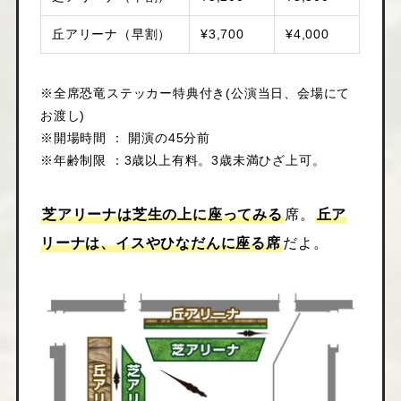
丘アリーナ（早割）
¥3,700
¥4,000
※全席恐竜ステッカー特典付き(公演当日、会場にて
お渡し)
※開場時間 ： 開演の45分前
※年齢制限 ：3歳以上有料。3歳未満ひざ上可。
芝アリーナは芝生の上に座ってみる
席。
丘ア
リーナは、イスやひなだんに座る席
だよ。