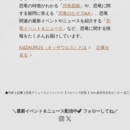
恐竜の特徴がわかる「
恐竜図鑑
」や、恐竜に関
する疑問に答える「
恐竜のなぞ Q&A
」、恐竜
関連の最新イベントやニュースを紹介する「
恐
竜イベント＆ニュース
」など、恐竜に関する情
報をたくさんお届けしています。
KidZAURUS（キッザウルス）とは
記事を
見る
TOP
記事
恐竜アミューズメントパーク【バルーンで恐竜 】＠in 岐阜市文化センター 道
＼最新イベント＆ニュース配信中🦖 フォローしてね／
Instagram
X