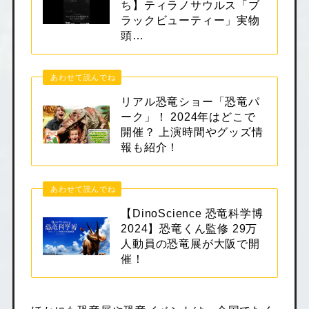
ち】ティラノサウルス「ブ
ラックビューティー」実物
頭…
あわせて読んでね
リアル恐竜ショー「恐竜パ
ーク」！ 2024年はどこで
開催？ 上演時間やグッズ情
報も紹介！
あわせて読んでね
【DinoScience 恐竜科学博
2024】恐竜くん監修 29万
人動員の恐竜展が大阪で開
催！