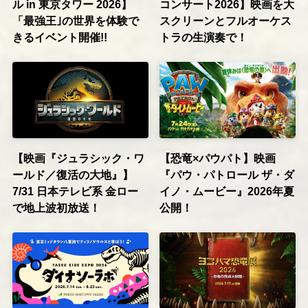
ル in 東京タワー 2026】
コンサート2026】映画を大
「最強王｣の世界を体験で
スクリーンとフルオーケス
きるイベント開催!!
トラの生演奏で！
【映画『ジュラシック・ワ
【恐竜×パウパト】映画
ールド／復活の大地』】
『パウ・パトロール ザ・ダ
7/31 日本テレビ系 金ロー
イノ・ムービー』2026年夏
で地上波初放送！
公開！