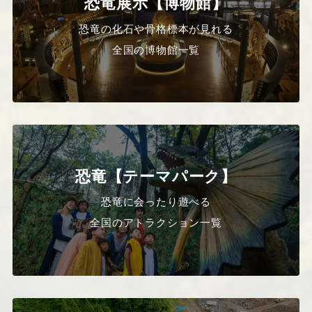
恐竜展示【博物館】
恐竜の化石や骨格標本が見れる
全国の博物館一覧
恐竜【テーマパーク】
恐竜に会ったり遊べる
全国のアトラクション一覧