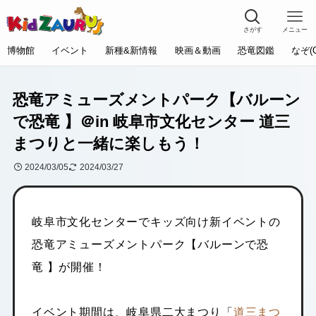
さがす
メニュー
博物館
イベント
新種&新情報
映画＆動画
恐竜図鑑
なぞ(
恐竜アミューズメントパーク【バルーン
で恐竜 】＠in 岐阜市文化センター 道三
まつりと一緒に楽しもう！
2024/03/05
2024/03/27
岐阜市文化センターでキッズ向け新イベントの
恐竜アミューズメントパーク【バルーンで恐
竜 】が開催！
イベント期間は、岐阜県二大まつり「
道三まつ