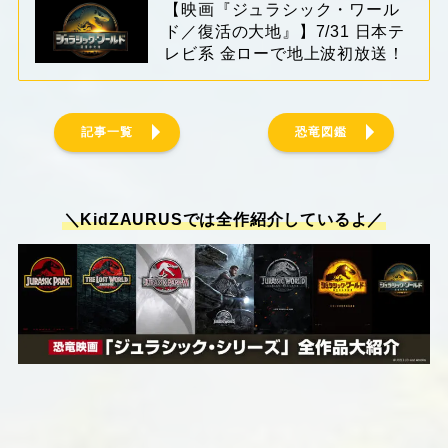
【映画『ジュラシック・ワール
ド／復活の大地』】7/31 日本テ
レビ系 金ローで地上波初放送！
記事一覧
恐竜図鑑
＼KidZAURUSでは全作紹介しているよ／