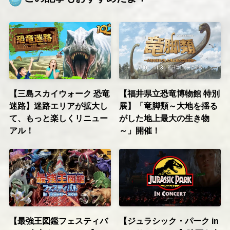
【三島スカイウォーク 恐竜
【福井県立恐竜博物館 特別
迷路】迷路エリアが拡大し
展】「竜脚類～大地を揺る
て、もっと楽しくリニュー
がした地上最大の生き物
アル！
～」開催！
【最強王図鑑フェスティバ
【ジュラシック・パーク in