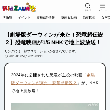
さがす
メニュー
博物館
イベント
新種&新情報
映画＆動画
恐竜図鑑
なぞ(
【劇場版ダーウィンが来た！恐竜超伝説
２】恐竜映画が1/5 NHKで地上波放送！
リンクには一部プロモーションが含まれています。
2025/01/05
2025/03/11
2024年に公開された恐竜が主役の映画「
劇場
版ダーウィンが来た！恐竜超伝説２
」が、NHK
で地上波放送！