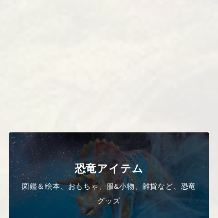
恐竜アイテム
図鑑＆絵本、おもちゃ、服&小物、雑貨など、恐竜
グッズ