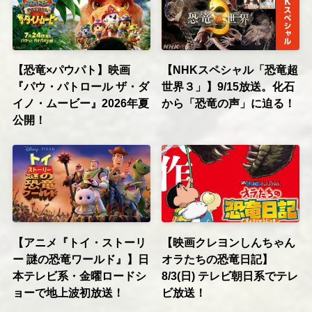
【恐竜×パウパト】映画
【NHKスペシャル「恐竜超
『パウ・パトロール ザ・ダ
世界３」】9/15放送。化石
イノ・ムービー』2026年夏
から「恐竜の声」に迫る！
公開！
【アニメ『トイ・ストーリ
【映画クレヨンしんちゃん
ー 謎の恐竜ワールド』】日
オラたちの恐竜日記】
本テレビ系・金曜ロードシ
8/3(日) テレビ朝日系でテレ
ョーで地上波初放送！
ビ放送！