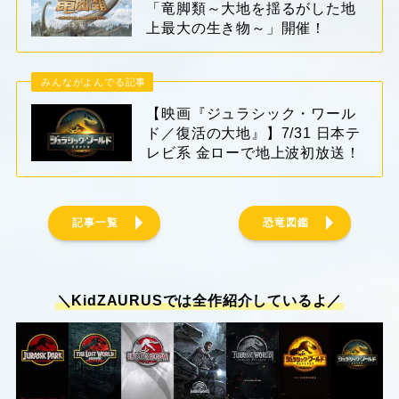
「竜脚類～大地を揺るがした地
上最大の生き物～」開催！
みんながよんでる記事
【映画『ジュラシック・ワール
ド／復活の大地』】7/31 日本テ
レビ系 金ローで地上波初放送！
記事一覧
恐竜図鑑
＼KidZAURUSでは全作紹介しているよ／