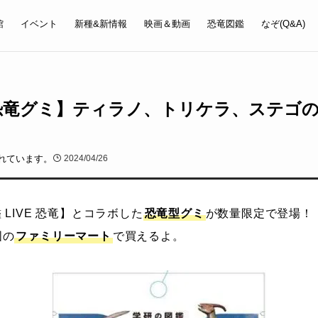
館
イベント
新種&新情報
映画＆動画
恐竜図鑑
なぞ(Q&A)
E 恐竜グミ】ティラノ、トリケラ、ステゴ
れています。
2024/04/26
LIVE 恐竜】とコラボした
恐竜型グミ
が数量限定で登場！
国の
ファミリーマート
で買えるよ。