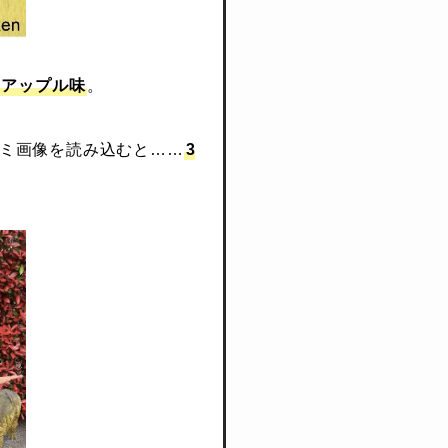
アップル味
。
グミ画像を読み込むと……
3