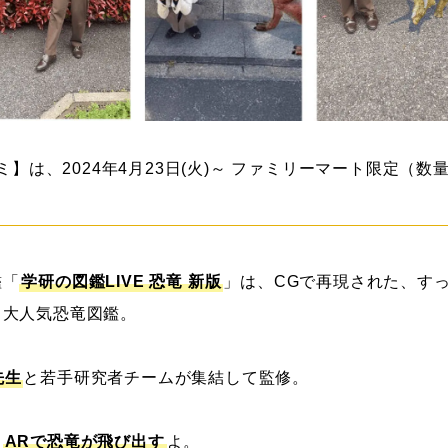
グミ】は、2024年4月23日(火)～ ファミリーマート限定（
鑑「
学研の図鑑LIVE 恐竜 新版
」は、CGで再現された、す
る大人気恐竜図鑑。
先生
と若手研究者チームが集結して監修。
、
ARで恐竜が飛び出す
よ。