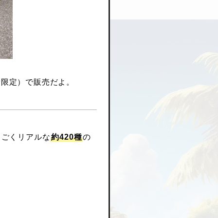
数量限定）で販売だよ。
っごくリアルな
約420種
の