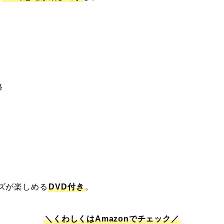
格
ズが楽しめる
DVD付き
。
＼くわしくはAmazonでチェック／