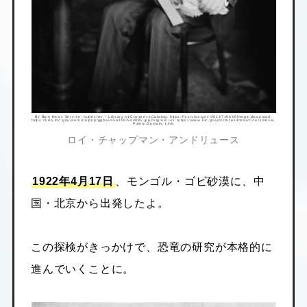
By Bain News Service, publisher – Library of CongressCatalog:
https://lccn.loc.gov/2014719636
Image download:
https://cdn.loc.gov/service/pnp/ggbain/50400/50488v.jpg
Original url:
https://www.loc.gov/pictures/item/2014719636/
,
Public Domain,
Link
ロイ・チャップマン・アンドリュース
1922年4月17日
、モンゴル・ゴビ砂漠に、中
国・北京から出発したよ。
この探検がきっかけで、恐竜の研究が本格的に
進んでいくことに。