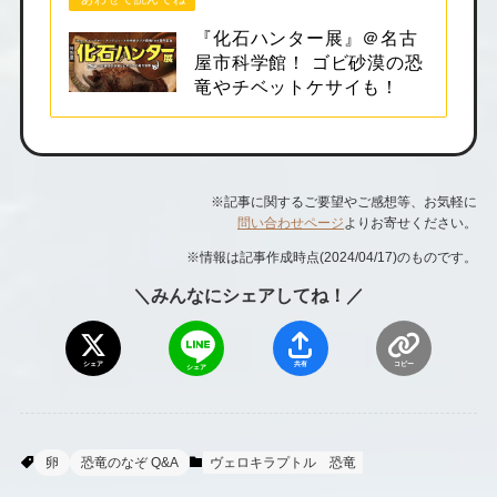
『化石ハンター展』＠名古
屋市科学館！ ゴビ砂漠の恐
竜やチベットケサイも！
※記事に関するご要望やご感想等、お気軽に
問い合わせページ
よりお寄せください。
※情報は記事作成時点(2024/04/17)のものです。
＼みんなにシェアしてね！／
シェア
共有
コピー
シェア
卵
恐竜のなぞ Q&A
ヴェロキラプトル
恐竜