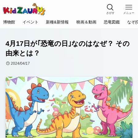
さがす
メニュー
博物館
イベント
新種&新情報
映画＆動画
恐竜図鑑
なぞ(
4月17日が｢恐竜の日｣なのはなぜ？ その
由来とは？
2024/04/17