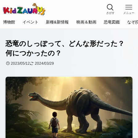
さがす
メニュー
博物館
イベント
新種&新情報
映画＆動画
恐竜図鑑
なぞ(
恐竜のしっぽって、どんな形だった？
何につかったの？
2023/05/12
2024/03/29