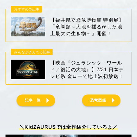
おすすめの記事
【福井県立恐竜博物館 特別展】
「竜脚類～大地を揺るがした地
上最大の生き物～」開催！
みんながよんでる記事
【映画『ジュラシック・ワール
ド／復活の大地』】7/31 日本テ
レビ系 金ローで地上波初放送！
記事一覧
恐竜図鑑
＼KidZAURUSでは全作紹介しているよ／