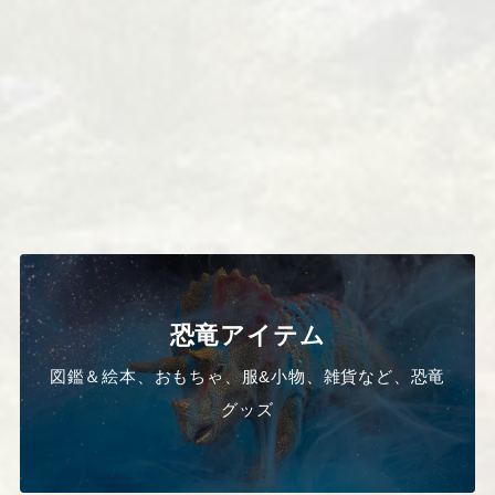
恐竜アイテム
図鑑＆絵本、おもちゃ、服&小物、雑貨など、恐竜
グッズ