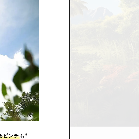
るピンチ
も⁉