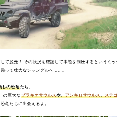
して脱走！ その状況を確認して事態を制圧するというミッ
に乗って壮大なジャングルへ……。
0頭もの恐竜
たち。
当）の巨大な
ブラキオサウルス
や、
アンキロサウルス
、
ステ
な恐竜たちに出会えるよ。