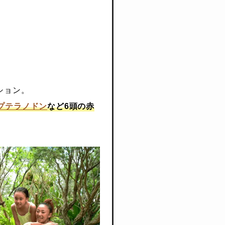
ション。
プテラノドン
など6頭の赤