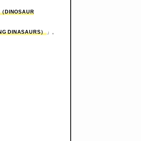
DINOSAUR
 DINASAURS）
」。