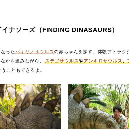
ナソーズ（FINDING DINASAURS）
になった
パキリノサウルス
の赤ちゃんを探す、体験アトラク
のなかを進みながら、
ステゴサウルス
や
アンキロサウルス
、
合うこともできるよ。