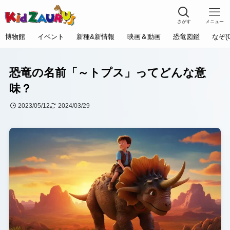
さがす
メニュー
博物館
イベント
新種&新情報
映画＆動画
恐竜図鑑
なぞ(
恐竜の名前「～トプス」ってどんな意
味？
2023/05/12
2024/03/29