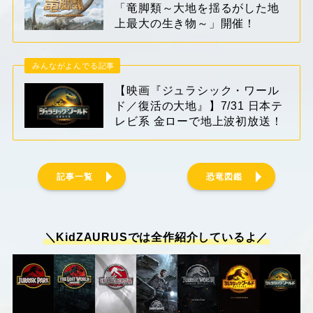
「竜脚類～大地を揺るがした地
上最大の生き物～」開催！
みんながよんでる記事
【映画『ジュラシック・ワール
ド／復活の大地』】7/31 日本テ
レビ系 金ローで地上波初放送！
記事一覧
恐竜図鑑
＼KidZAURUSでは全作紹介しているよ／