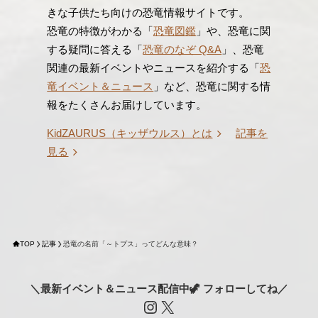
きな子供たち向けの恐竜情報サイトです。
恐竜の特徴がわかる「
恐竜図鑑
」や、恐竜に関
する疑問に答える「
恐竜のなぞ Q&A
」、恐竜
関連の最新イベントやニュースを紹介する「
恐
竜イベント＆ニュース
」など、恐竜に関する情
報をたくさんお届けしています。
KidZAURUS（キッザウルス）とは
記事を
見る
TOP
記事
恐竜の名前「～トプス」ってどんな意味？
＼最新イベント＆ニュース配信中🦖 フォローしてね／
Instagram
X