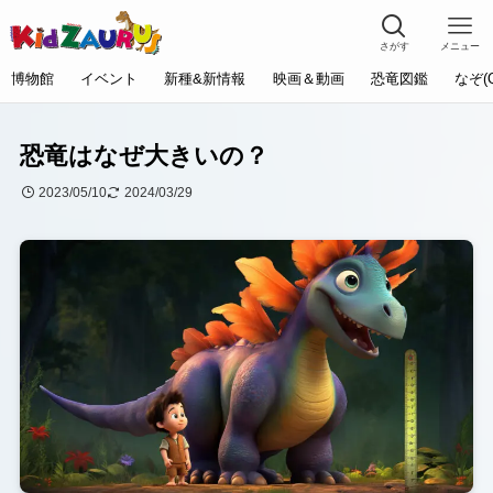
さがす
メニュー
博物館
イベント
新種&新情報
映画＆動画
恐竜図鑑
なぞ(
恐竜はなぜ大きいの？
2023/05/10
2024/03/29