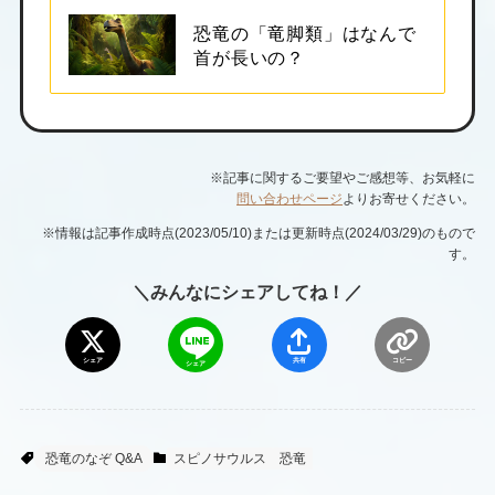
恐竜の「竜脚類」はなんで
首が長いの？
※記事に関するご要望やご感想等、お気軽に
問い合わせページ
よりお寄せください。
※情報は記事作成時点(2023/05/10)または更新時点(2024/03/29)のもので
す。
＼みんなにシェアしてね！／
シェア
共有
コピー
シェア
恐竜のなぞ Q&A
スピノサウルス
恐竜