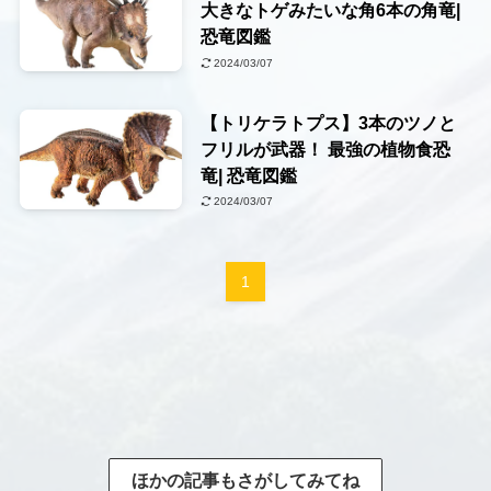
大きなトゲみたいな角6本の角竜|
恐竜図鑑
2024/03/07
【トリケラトプス】3本のツノと
フリルが武器！ 最強の植物食恐
竜| 恐竜図鑑
2024/03/07
1
ほかの記事もさがしてみてね