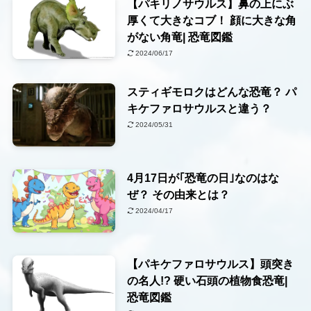
【パキリノサウルス】鼻の上にぶ
厚くて大きなコブ！ 顔に大きな角
がない角竜| 恐竜図鑑
2024/06/17
スティギモロクはどんな恐竜？ パ
キケファロサウルスと違う？
2024/05/31
4月17日が｢恐竜の日｣なのはな
ぜ？ その由来とは？
2024/04/17
【パキケファロサウルス】頭突き
の名人!? 硬い石頭の植物食恐竜|
恐竜図鑑