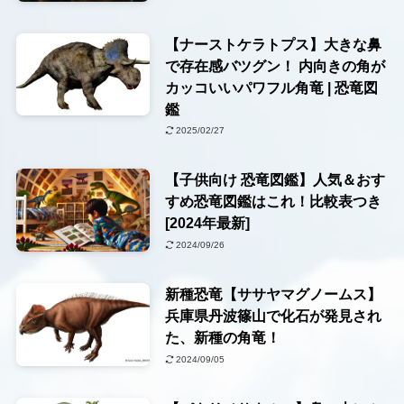
【ナーストケラトプス】大きな鼻
で存在感バツグン！ 内向きの角が
カッコいいパワフル角竜 | 恐竜図
鑑
2025/02/27
【子供向け 恐竜図鑑】人気＆おす
すめ恐竜図鑑はこれ！比較表つき
[2024年最新]
2024/09/26
新種恐竜【ササヤマグノームス】
兵庫県丹波篠山で化石が発見され
た、新種の角竜！
2024/09/05