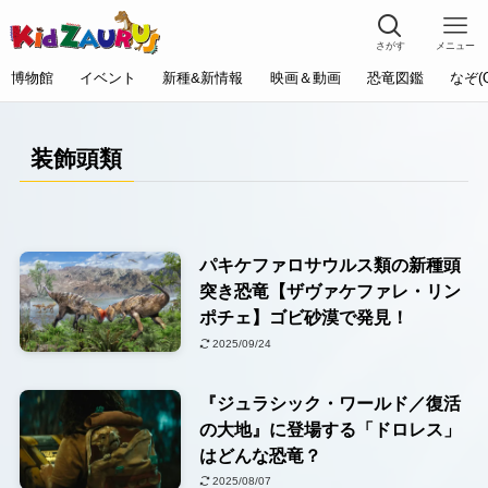
さがす
メニュー
博物館
イベント
新種&新情報
映画＆動画
恐竜図鑑
なぞ(
装飾頭類
パキケファロサウルス類の新種頭
突き恐竜【ザヴァケファレ・リン
ポチェ】ゴビ砂漠で発見！
2025/09/24
『ジュラシック・ワールド／復活
の大地』に登場する「ドロレス」
はどんな恐竜？
2025/08/07