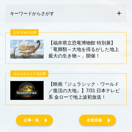
キーワードからさがす
おすすめの記事
【福井県立恐竜博物館 特別展】
「竜脚類～大地を揺るがした地上
最大の生き物～」開催！
みんながよんでる記事
【映画『ジュラシック・ワールド
／復活の大地』】7/31 日本テレビ
系 金ローで地上波初放送！
記事一覧
恐竜図鑑