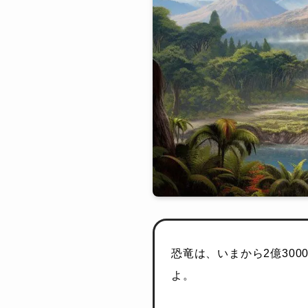
恐竜は、いまから2億30
よ。