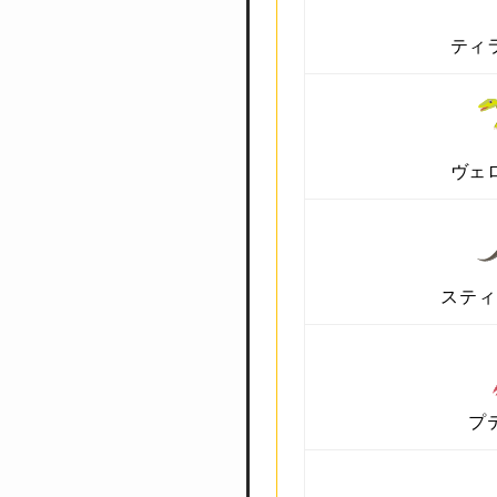
ティ
ヴェ
スティ
プ