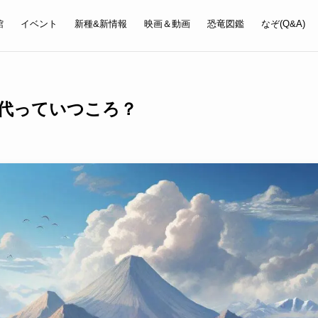
館
イベント
新種&新情報
映画＆動画
恐竜図鑑
なぞ(Q&A)
代っていつころ？